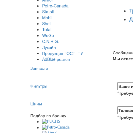
Petro-Canada
Т
Statoil
Mobil
Д
Shell
Total
WeGo
C.N.R.G.
Лукойл
Сообщени
Продукция ГОСТ, ТУ
Мы ответ
AdBlue реагент
Запчасти
Фильтры
*Требуе
Шины
Подбор по бренду
*Требуе