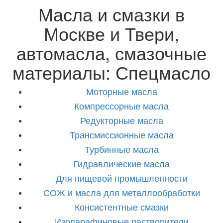
Масла и смазки в
Москве и Твери,
автомасла, смазочные
материалы: Спецмасло
Моторные
масла
Компрессорные
масла
Редукторные
масла
Трансмиссионные
масла
Турбинные
масла
Гидравлические
масла
Для пищевой
промышленности
СОЖ и масла для
металлообработки
Консистентные
смазки
Изопарафиновые
растворители