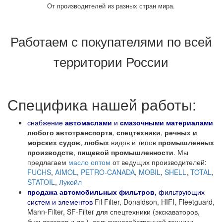
От производителей из разных стран мира.
Работаем с покупателями по всей
территории России
Специфика нашей работы:
снабжение
автомаслами
и
смазочными материалами
любого автотранспорта
,
спецтехники
,
речных и
морских судов
,
любых
видов и типов
промышленных
производств
,
пищевой промышленности
. Мы
предлагаем
масло оптом
от ведущих производителей:
FUCHS
,
AIMOL
,
PETRO-CANADA
,
MOBIL
,
SHELL
,
TOTAL
,
STATOIL
,
Лукойл
продажа
автомобильных фильтров
, фильтрующих
систем и элементов
Fil Filter, Donaldson, HIFI, Fleetguard,
Mann-Filter, SF-Filter для спецтехники (экскаваторов,
бульдозеров и др.), сельскохозяйственной техники